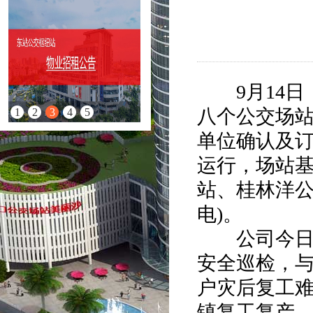
9月14日
八个公交场
1
2
3
4
5
单位确认及
运行，场站基
站、桂林洋
电)。
公司今日继
安全巡检，
户灾后复工难
镇复工复产