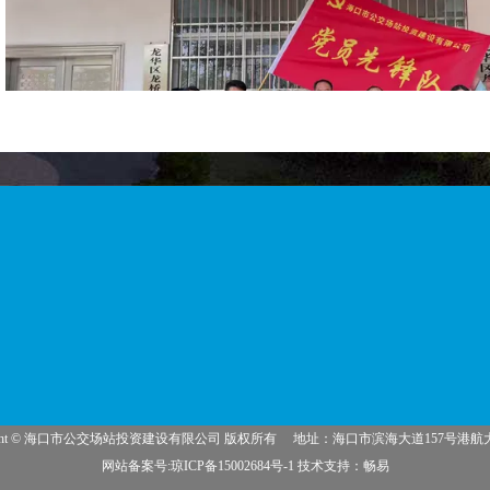
在玉荣村委会，慰问组同志与村支部书记、乡村
交流和座谈。他们了解灾情对村民生活的影响，以及
遇到的困难。通过这次交流，慰问组能够更精准地把
援工作提供了明确的方向。
right © 海口市公交场站投资建设有限公司 版权所有
地址：海口市滨海大道157号港航
在实地考察了灾情后，党员们迅速行动起来，拿
网站备案号:琼ICP备15002684号-1
技术支持：
畅易