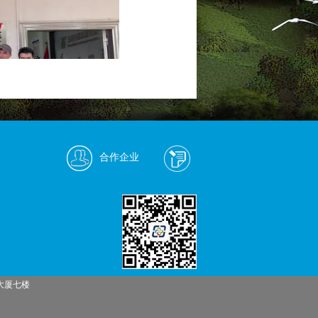
合作企业
振兴工作队员进行了深入的
目前自救工作的具体进展和
握村里的需求，为后续的支
大厦七楼
起工具，投入到了紧张的清