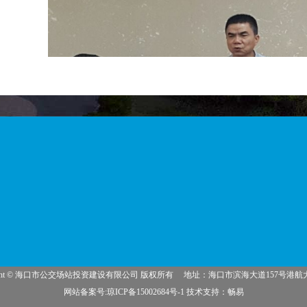
right © 海口市公交场站投资建设有限公司 版权所有
地址：海口市滨海大道157号港航
网站备案号:琼ICP备15002684号-1
技术支持：
畅易