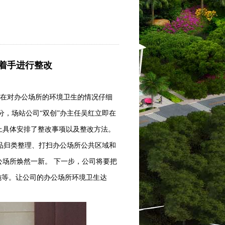
着手进行整改
，在对办公场所的环境卫生的情况仔细
0分，场站公司“双创”办主任吴红立即在
上具体安排了整改事项以及整改方法。
品归类整理、打扫办公场所公共区域和
场所焕然一新。 下一步，公司将要把
施等。让公司的办公场所环境卫生达