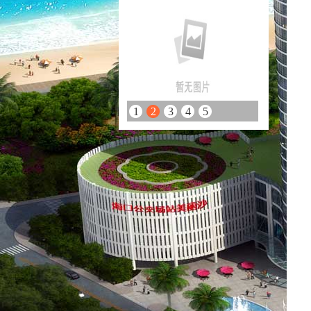
1
2
3
4
5