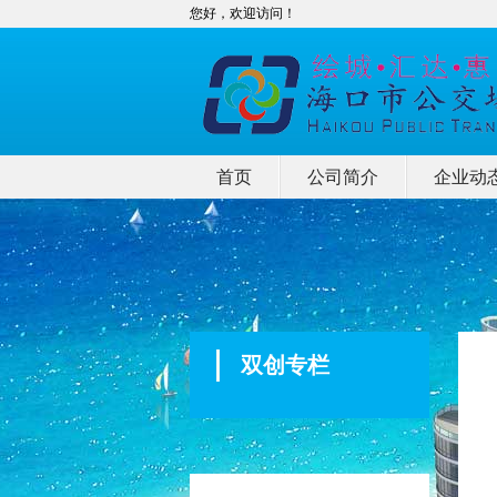
您好，欢迎访问！
首页
公司简介
企业动
双创专栏