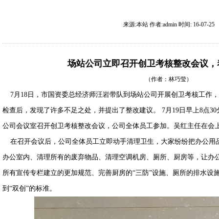
来源:
本站
作者:
admin
时间:
16-07-25
场站公司立即召开创卫考核整改会议，
（作者：林巧莹）
7月18日，市国资委总经济师汪岩带队到场站公司开展创卫考核工作
检查后，发现了许多不足之处，并提出了整改建议。 7月19日早上8点3
公司会议室召开创卫考核整改会议，公司全体员工参加。吴红主任在会
在召开会议后，公司全体员工立即动手清理卫生，大家纷纷把办公用
办公室内、清理所有的废弃物品、清理空调机房、厕所、厨房等，让办公
所有宣传专栏建立的更加规范、完善厨房的“三防”设施、厕所的排水设
到“双创”的标准。