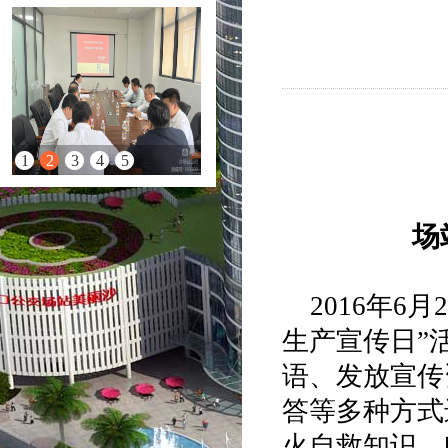
1
2
3
4
5
场
2016年6
生产宣传日”
语、发放宣传
答等多种方式
火自救知识、