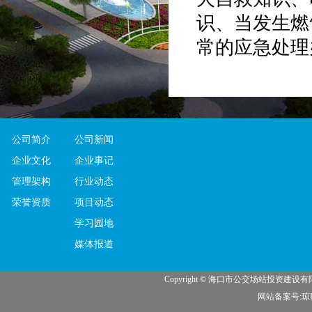
识、当发生燃
常的应急处理
这次宣传活
场咨询台，派
单、向居民宣
公司简介
公司新闻
在整个宣传
企业文化
企业事记
宣传为己任，
管理架构
行业动态
放安全知识手
荣誉资质
项目动态
咨询的实际问
学习园地
堂安全生产课
媒体报道
中。
Copyright © 海口市公交场站投资建
网站备案号:琼IC